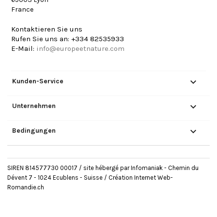
France
Kontaktieren Sie uns
Rufen Sie uns an:
+334 82535933
E-Mail:
info@europeetnature.com

Kunden-Service

Unternehmen

Bedingungen
SIREN 814577730 00017 / site hébergé par Infomaniak - Chemin du
Dévent 7 - 1024 Ecublens - Suisse /
Création Internet Web-
Romandie.ch