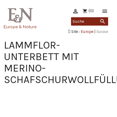

(0)

shopping_cart

Site :
Europe
|
Suisse
LAMMFLOR-
UNTERBETT MIT
MERINO-
SCHAFSCHURWOLLFÜL