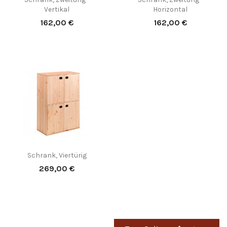
Vertikal
Horizontal
Preis
Preis
162,00 €
162,00 €
(1)
Schrank, Viertürig
Preis
269,00 €