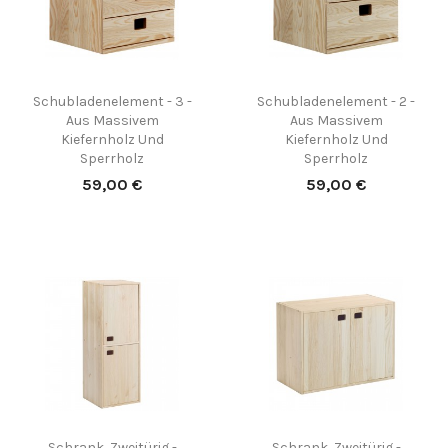
(1)
Schubladenelement - 3 -
Schubladenelement - 2 -
Aus Massivem
Aus Massivem
Kiefernholz Und
Kiefernholz Und
Sperrholz
Sperrholz
Preis
Preis
59,00 €
59,00 €
Schrank, Zweitürig -
Schrank, Zweitürig -