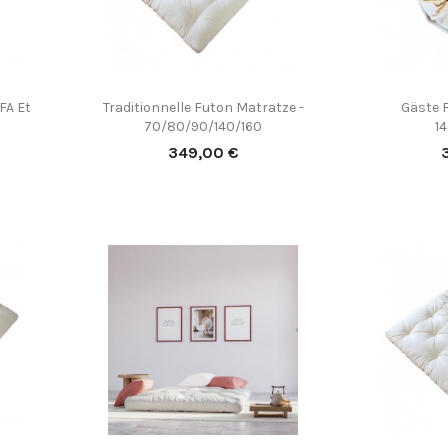
(13)
FA Et
Traditionnelle Futon Matratze -
Gäste 

Vorschau
70/80/90/140/160
1
Preis
P
349,00 €
(2)