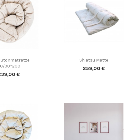
(6)
Futonmatratze -
Shiatsu Matte


Vorschau
Vorschau
0/90*200
Preis
259,00 €
reis
239,00 €