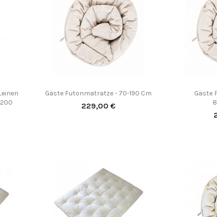
(5)
Leinen
Gäste Futonmatratze - 70-190 Cm
Gäste 

Vorschau
 200
8
Preis
229,00 €
P