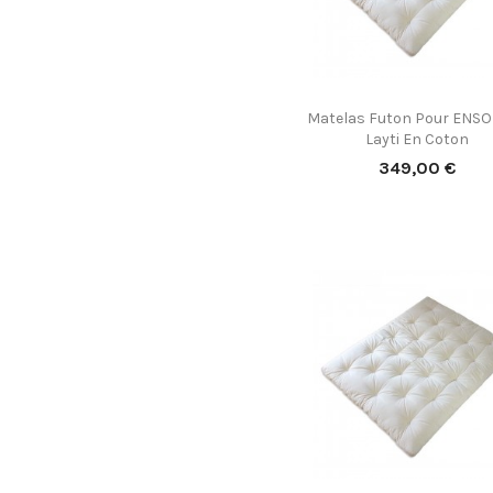
Matelas Futon Pour ENSO

Vorschau
Layti En Coton
Preis
349,00 €