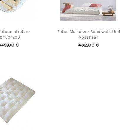
(2)
Futonmatratze -
Futon Matratze - Schafwolle Und


Vorschau
Vorschau
40/160*200
Rosshaar
reis
Preis
349,00 €
432,00 €
(4)