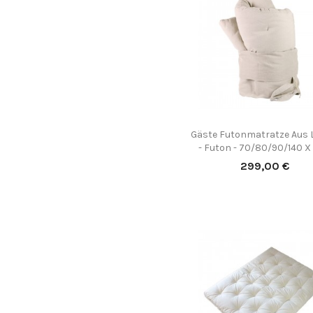
(2)
Gäste Futonmatratze Aus 

Vorschau
- Futon - 70/80/90/140 X
Preis
299,00 €