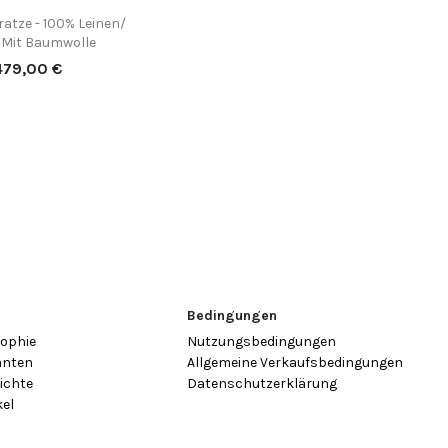
atze - 100% Leinen/

Vorschau
 Mit Baumwolle
reis
479,00 €
n
Bedingungen
sophie
Nutzungsbedingungen
anten
Allgemeine Verkaufsbedingungen
ichte
Datenschutzerklärung
kel