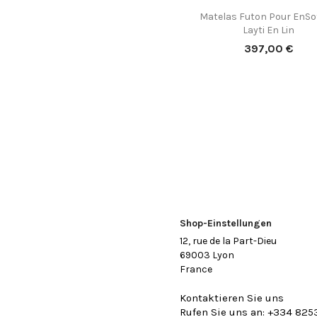
Matelas Futon Pour EnSo

Vorschau
Layti En Lin
Preis
397,00 €
Shop-Einstellungen
12, rue de la Part-Dieu
69003 Lyon
France
Kontaktieren Sie uns
Rufen Sie uns an:
+334 825