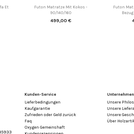
fa Et
Futon Matratze Mit Kokos -
Futon Matr

Vorschau
90/140/160
Bezug
Preis
P
499,00 €
Kunden-Service
Unternehme
Lieferbedingungen
Unsere Philo
Kaufgarantie
Unsere Liefer
Zufrieden oder Geld zurück
Unsere Gesch
Faq
Über Holzarti
Oxygen Gemeinshaft
35933
Kundenrezensionen