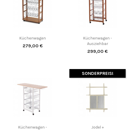
Küchenwagen
Küchenwagen -
Ausziehbar
Preis
279,00 €
Preis
299,00 €
SONDERPREIS!
Küchenwagen -
Jodel +