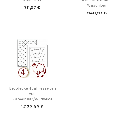
Waschbar
Preis
711,97 €
Preis
940,97 €
Bettdecke 4 Jahreszeiten
Aus
Kamelhaar/Wildseide
Preis
1.072,98 €