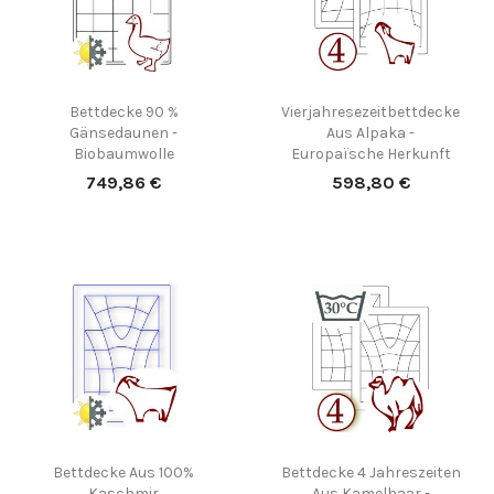
(1)
Bettdecke 90 %
Vierjahresezeitbettdecke
Gänsedaunen -
Aus Alpaka -
Biobaumwolle
Europaïsche Herkunft
Preis
Preis
749,86 €
598,80 €
Bettdecke Aus 100%
Bettdecke 4 Jahreszeiten
Kaschmir
Aus Kamelhaar -