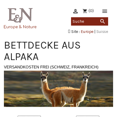

(0)

shopping_cart

Site :
Europe
|
Suisse
BETTDECKE AUS
ALPAKA
VERSANDKOSTEN FREI (SCHWEIZ, FRANKREICH)