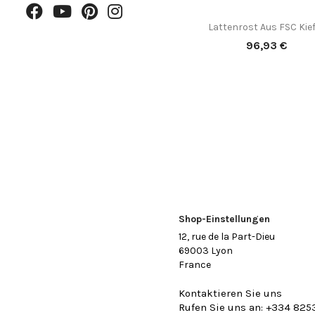
(1)
Lattenrost Aus FSC Kie

Vorschau
Preis
96,93 €
Shop-Einstellungen
12, rue de la Part-Dieu
69003 Lyon
France
Kontaktieren Sie uns
Rufen Sie uns an:
+334 825