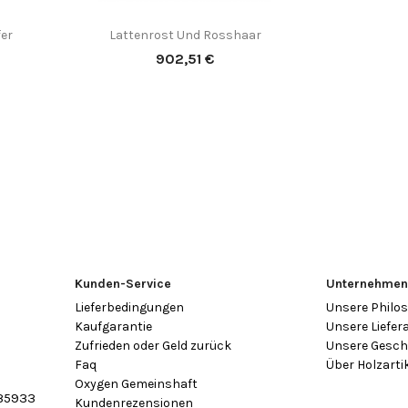
fer
Lattenrost Und Rosshaar

Vorschau
Preis
902,51 €
Kunden-Service
Unternehme
Lieferbedingungen
Unsere Philo
Kaufgarantie
Unsere Liefer
Zufrieden oder Geld zurück
Unsere Gesch
Faq
Über Holzarti
Oxygen Gemeinshaft
35933
Kundenrezensionen