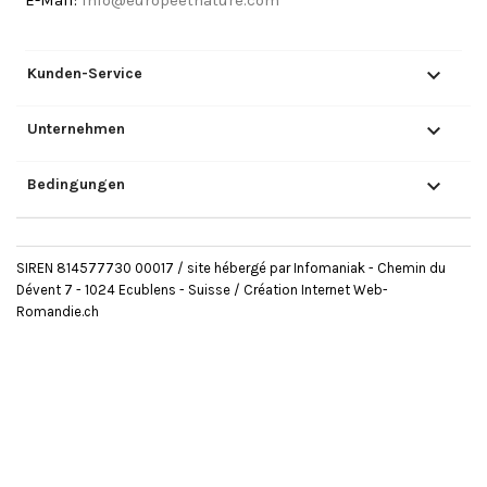

Kunden-Service

Unternehmen

Bedingungen
SIREN 814577730 00017 / site hébergé par Infomaniak - Chemin du
Dévent 7 - 1024 Ecublens - Suisse /
Création Internet Web-
Romandie.ch