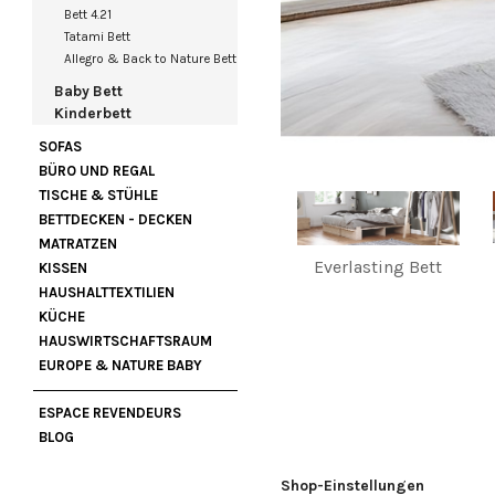
Bett 4.21
Tatami Bett
Allegro & Back to Nature Bett
Baby Bett
Kinderbett
SOFAS
BÜRO UND REGAL
TISCHE & STÜHLE
BETTDECKEN - DECKEN
MATRATZEN
Everlasting Bett
KISSEN
HAUSHALTTEXTILIEN
KÜCHE
HAUSWIRTSCHAFTSRAUM
EUROPE & NATURE BABY
ESPACE REVENDEURS
BLOG
Shop-Einstellungen