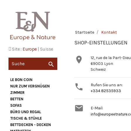
Startseite
Kontakt
SHOP-EINSTELLUNGEN
Site :
Europe
|
Suisse

12, rue de la Part-Dieu

69003 Lyon
Schweiz
LE BON COIN

Rufen Sie uns an:
NUR ZUM VERGNÜGEN
+334 82535933
ZIMMER
BETTEN
SOFAS

E-Mail:
BÜRO UND REGAL
info@europeetnature.
TISCHE & STÜHLE
BETTDECKEN - DECKEN