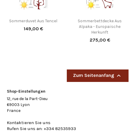
(4)
Sommerduvet Aus Tencel
Sommerbettdecke Aus
Alpaka - Europaïsche
Preis
149,00 €
Herkunft
Preis
275,00 €

Zum Seitenanfang
Shop-Einstellungen
12, rue de la Part-Dieu
69003 Lyon
France
Kontaktieren Sie uns
Rufen Sie uns an:
+334 82535933