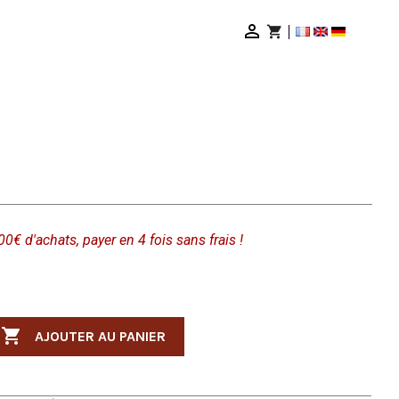

shopping_cart
00€ d'achats, payer en 4 fois sans frais !

AJOUTER AU PANIER