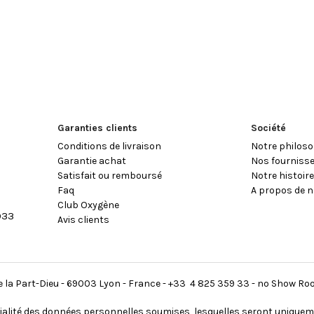
Garanties clients
Société
Conditions de livraison
Notre philoso
Garantie achat
Nos fourniss
Satisfait ou remboursé
Notre histoir
Faq
A propos de n
Club Oxygène
933
Avis clients
 de la Part-Dieu - 69003 Lyon - France - +33 4 825 359 33 - no Show R
ialité des données personnelles soumises, lesquelles seront uniquem