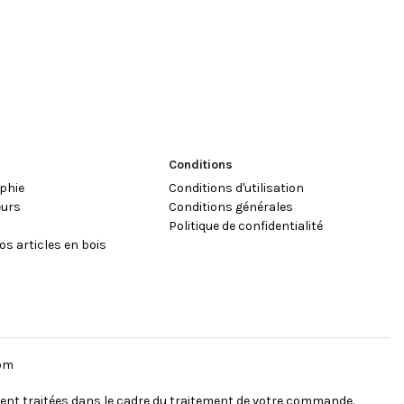
Conditions
phie
Conditions d'utilisation
eurs
Conditions générales
e
Politique de confidentialité
os articles en bois
oom
ent traitées dans le cadre du traitement de votre commande.