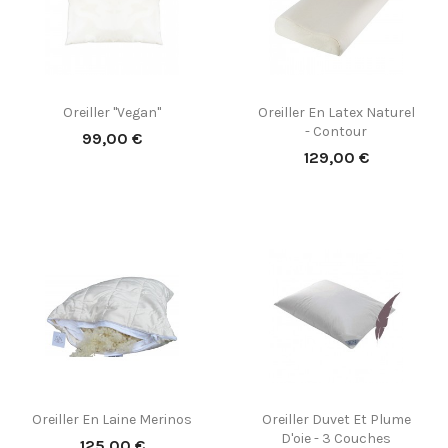
Oreiller "vegan"
Oreiller En Latex Naturel
- Contour
Prix
99,00 €
Prix
129,00 €
(2)
Oreiller En Laine Merinos
Oreiller Duvet Et Plume
D'oie - 3 Couches
Prix
125,00 €