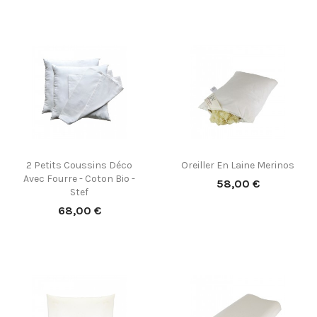
2 Petits Coussins Déco
Oreiller En Laine Merinos
Avec Fourre - Coton Bio -
Prix
58,00 €
Stef
Prix
68,00 €