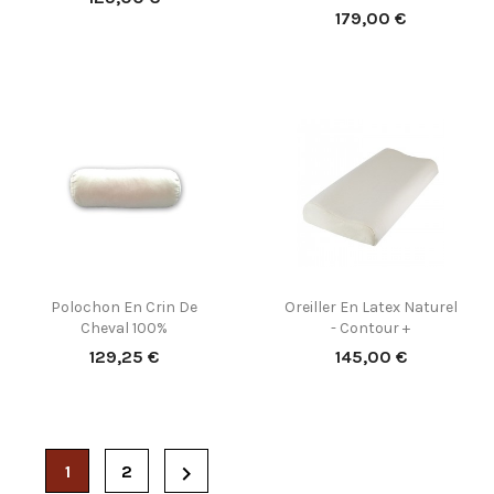
Prix
179,00 €
Polochon En Crin De
Oreiller En Latex Naturel
Cheval 100%
- Contour +
Prix
Prix
129,25 €
145,00 €

1
2