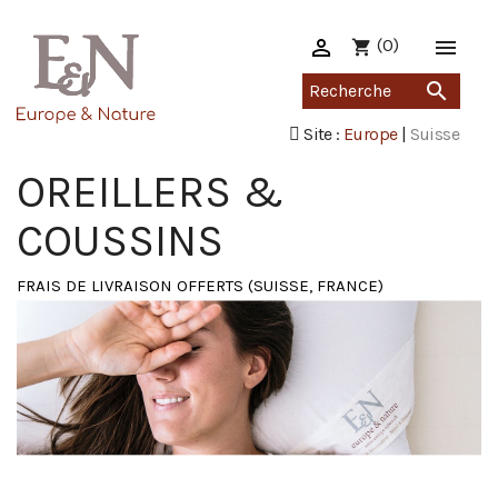

(0)

shopping_cart

Site :
Europe
|
Suisse
OREILLERS &
COUSSINS
FRAIS DE LIVRAISON OFFERTS (SUISSE, FRANCE)