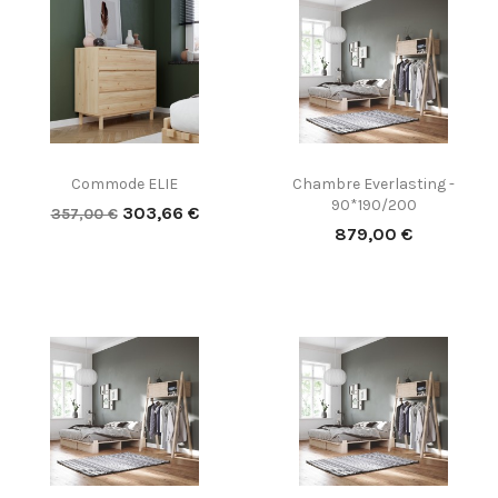
Commode ELIE
Chambre Everlasting -
90*190/200
Prix
Prix
303,66 €
357,00 €
Prix
normal
879,00 €