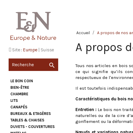
Accueil
A propos de nos ar
A propos d
Site :
Europe
|
Suisse

Tous nos articles en bois s
ce qui signifie qu’ils co
respectueux de l'environnem
LE BON COIN
BIEN-ÊTRE
Il est toutefois indispensa
CHAMBRE
Caractéristiques du bois non
LITS
CANAPÉS
Entretien :
Le bois non trait
BUREAUX & ETAGÈRES
naturelles ou de la cire d’
TABLES & CHAISES
gonflement ou la déformati
DUVETS - COUVERTURES
Nœuds et variations nature