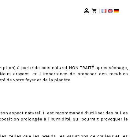

shopping_cart
ription) à partir de bois naturel NON TRAITÉ après séchage,
t. Nous croyons en l'importance de proposer des meubles
é de votre foyer et de la planète.
son aspect naturel. Il est recommandé d’utiliser des huiles
exposition prolongée à l'humidité, qui pourrait provoquer le
es, telles que les nœuds, les variations de couleur et les