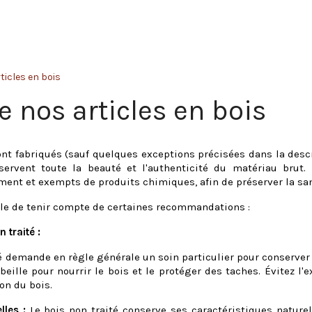
ticles en bois
e nos articles en bois
ont fabriqués (sauf quelques exceptions précisées dans la desc
nservent toute la beauté et l'authenticité du matériau bru
ent et exempts de produits chimiques, afin de préserver la sant
ble de tenir compte de certaines recommandations :
 traité :
é demande en règle générale un soin particulier pour conserver 
abeille pour nourrir le bois et le protéger des taches. Évitez l'
on du bois.
lles :
Le bois non traité conserve ses caractéristiques naturell