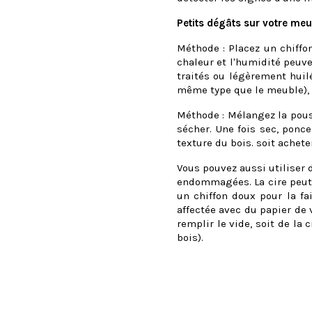
Petits dégâts sur votre meu
Méthode : Placez un chiff
chaleur et l'humidité peuve
traités ou légèrement huilé
même type que le meuble), c
Méthode : Mélangez la pouss
sécher. Une fois sec, ponc
texture du bois. soit achete
Vous pouvez aussi utiliser d
endommagées. La cire peut a
un chiffon doux pour la fa
affectée avec du papier de v
remplir le vide, soit de la 
bois).