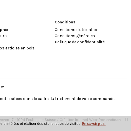
Conditions
phie
Conditions d'utilisation
eurs
Conditions générales
e
Politique de confidentialité
os articles en bois
oom
ent traitées dans le cadre du traitement de votre commande.
évent 7 - 1024 Ecublens - Suisse /
Création Internet Web-Romandie.ch
 d'intérêts et réaliser des statistiques de visites.
En savoir plus.