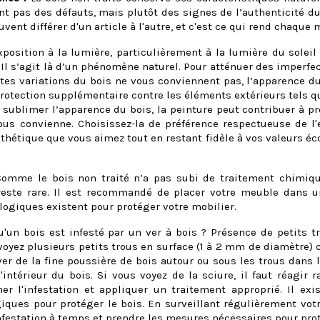
nt pas des défauts, mais plutôt des signes de l’authenticité d
uvent différer d'un article à l'autre, et c'est ce qui rend chaque
xposition à la lumière, particulièrement à la lumière du soleil 
 Il s’agit là d’un phénomène naturel. Pour atténuer des imper
ntes variations du bois ne vous conviennent pas, l’apparence du
rotection supplémentaire contre les éléments extérieurs tels que
 sublimer l’apparence du bois, la peinture peut contribuer à pr
vous convienne. Choisissez-la de préférence respectueuse de 
esthétique que vous aimez tout en restant fidèle à vos valeurs
omme le bois non traité n’a pas subi de traitement chimique
 reste rare. Il est recommandé de placer votre meuble dans 
logiques existent pour protéger votre mobilier.
un bois est infesté par un ver à bois ? Présence de petits tr
 voyez plusieurs petits trous en surface (1 à 2 mm de diamètre) 
ver de la fine poussière de bois autour ou sous les trous dans le
'intérieur du bois. Si vous voyez de la sciure, il faut réagir
er l'infestation et appliquer un traitement approprié. Il exi
iques pour protéger le bois. En surveillant régulièrement votre
infestation à temps et prendre les mesures nécessaires pour pr