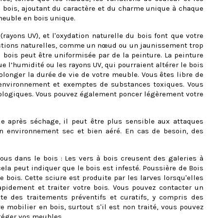
u bois, ajoutant du caractère et du charme unique à chaque
 meuble en bois unique.
(rayons UV), et l'oxydation naturelle du bois font que votre
fections naturelles, comme un nœud ou un jaunissement trop
 bois peut être uniformisée par de la peinture. La peinture
 l’humidité ou les rayons UV, qui pourraient altérer le bois
olonger la durée de vie de votre meuble. Vous êtes libre de
l'environnement et exemptes de substances toxiques. Vous
 écologiques. Vous pouvez également poncer légèrement votre
 après séchage, il peut être plus sensible aux attaques
un environnement sec et bien aéré. En cas de besoin, des
ous dans le bois : Les vers à bois creusent des galeries à
cela peut indiquer que le bois est infesté. Poussière de Bois
 bois. Cette sciure est produite par les larves lorsqu'elles
 rapidement et traiter votre bois. Vous pouvez contacter un
ste des traitements préventifs et curatifs, y compris des
 mobilier en bois, surtout s'il est non traité, vous pouvez
otéger vos meubles.