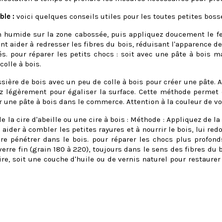
ble :
voici quelques conseils utiles pour les toutes petites bosse
on humide sur la zone cabossée, puis appliquez doucement le f
nt aider à redresser les fibres du bois, réduisant l'apparence 
s. pour réparer les petits chocs : soit avec une pâte à bois m
olle à bois.
ière de bois avec un peu de colle à bois pour créer une pâte. A
ez légèrement pour égaliser la surface. Cette méthode permet 
r une pâte à bois dans le commerce. Attention à la couleur de vo
e la cire d'abeille ou une cire à bois : Méthode : Appliquez de la
ider à combler les petites rayures et à nourrir le bois, lui redo
ire pénétrer dans le bois. pour réparer les chocs plus profon
erre fin (grain 180 à 220), toujours dans le sens des fibres du 
cire, soit une couche d'huile ou de vernis naturel pour restaurer