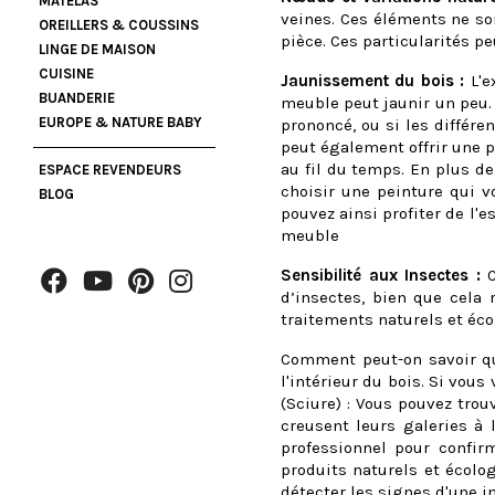
MATELAS
veines. Ces éléments ne so
OREILLERS & COUSSINS
pièce. Ces particularités pe
LINGE DE MAISON
CUISINE
Jaunissement du bois :
L'e
BUANDERIE
meuble peut jaunir un peu.
EUROPE & NATURE BABY
prononcé, ou si les différe
peut également offrir une p
au fil du temps. En plus de
ESPACE REVENDEURS
choisir une peinture qui 
BLOG
pouvez ainsi profiter de l'
meuble
Sensibilité aux Insectes :
C
d’insectes, bien que cela
traitements naturels et éco
Comment peut-on savoir qu'
l'intérieur du bois. Si vous
(Sciure) : Vous pouvez trou
creusent leurs galeries à l
professionnel pour confirm
produits naturels et écolog
détecter les signes d'une 