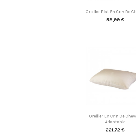
Oreiller Plat En Crin De C

Aperçu rapide
Prix
58,99 €
Oreiller En Crin De Cheva

Aperçu rapide
Adaptable
Prix
221,72 €