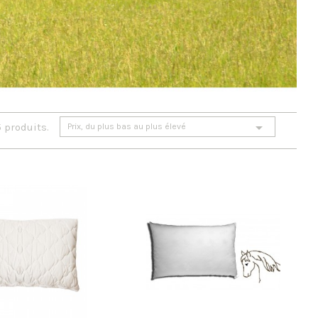

5 produits.
Prix, du plus bas au plus élevé