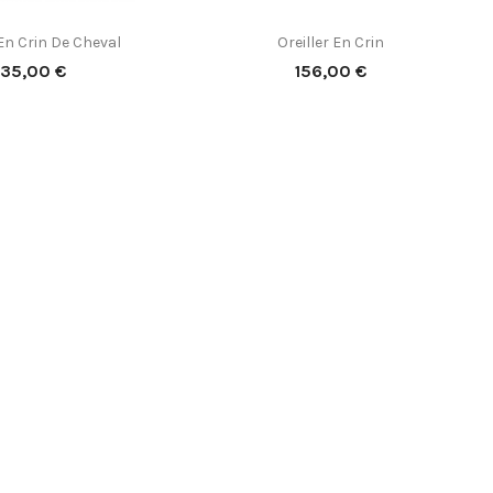
 En Crin De Cheval
Oreiller En Crin

perçu rapide
Aperçu rapide
Prix
Prix
135,00 €
156,00 €