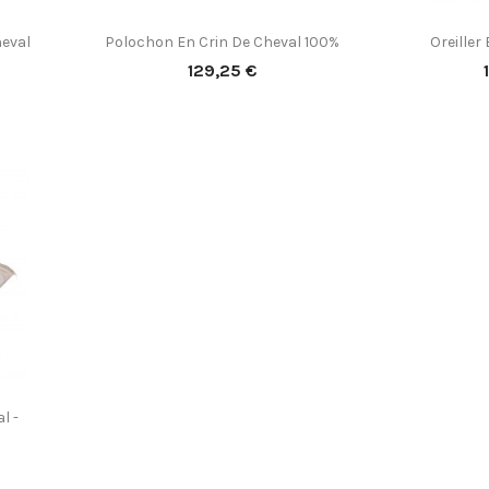
heval
Polochon En Crin De Cheval 100%
Oreiller


Aperçu rapide
A
Prix
129,25 €
l -