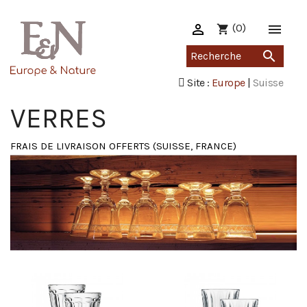

(0)

shopping_cart

Site :
Europe
|
Suisse
VERRES
FRAIS DE LIVRAISON OFFERTS (SUISSE, FRANCE)