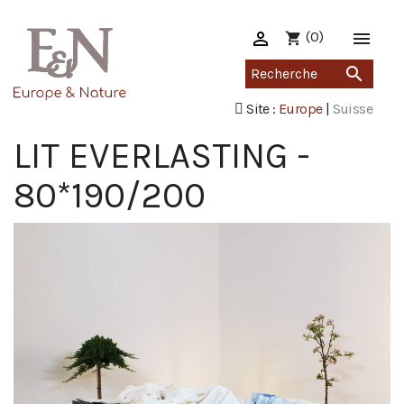

(0)

shopping_cart

Site :
Europe
|
Suisse
LIT EVERLASTING -
80*190/200