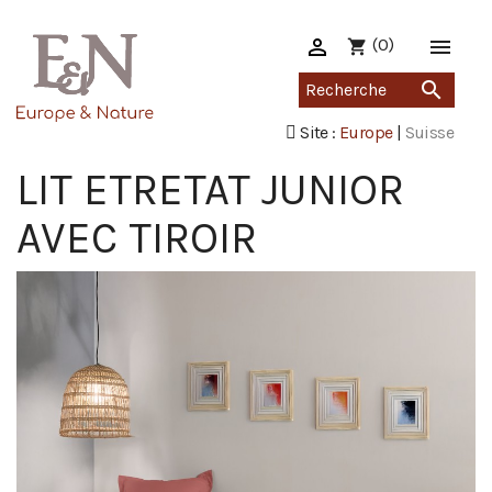

(0)

shopping_cart

Site :
Europe
|
Suisse
LIT ETRETAT JUNIOR
AVEC TIROIR